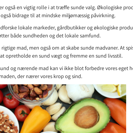
 også en vigtig rolle i at træffe sunde valg. Økologiske pr
også bidrage til at mindske miljømæssig påvirkning.
udforske lokale markeder, gårdbutikker og økologiske produc
støtter både sundheden og det lokale samfund.
n rigtige mad, men også om at skabe sunde madvaner. At s
l at opretholde en sund vægt og fremme en sund livsstil.
sund og nærende mad kan vi ikke blot forbedre vores eget h
maden, der nærer vores krop og sind.