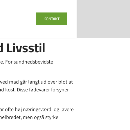
KONTAKT
 Livsstil
være. For sundhedsbevidste
ved mad går langt ud over blot at
d kost. Disse fødevarer forsyner
har ofte høj næringsværdi og lavere
e helbredet, men også styrke