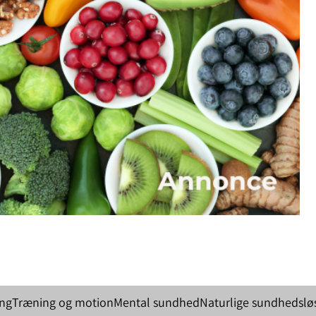
ing
Træning og motion
Mental sundhed
Naturlige sundhedslø