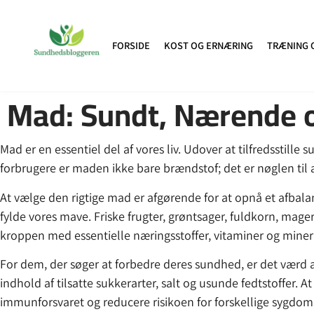
FORSIDE
KOST OG ERNÆRING
TRÆNING 
Mad: Sundt, Nærende og
Mad er en essentiel del af vores liv. Udover at tilfredsstille
forbrugere er maden ikke bare brændstof; det er nøglen til
At vælge den rigtige mad er afgørende for at opnå et afba
fylde vores mave. Friske frugter, grøntsager, fuldkorn, mage
kroppen med essentielle næringsstoffer, vitaminer og miner
For dem, der søger at forbedre deres sundhed, er det værd a
indhold af tilsatte sukkerarter, salt og usunde fedtstoffer. 
immunforsvaret og reducere risikoen for forskellige sygdo