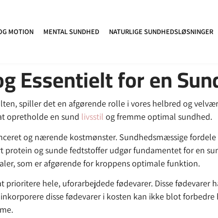
OG MOTION
MENTAL SUNDHED
NATURLIGE SUNDHEDSLØSNINGER
 Essentielt for en Sund
 sulten, spiller det en afgørende rolle i vores helbred og vel
 at opretholde en sund
livsstil
og fremme optimal sundhed.
lanceret og nærende kostmønster. Sundhedsmæssige fordele 
rt protein og sunde fedtstoffer udgør fundamentet for en sun
aler, som er afgørende for kroppens optimale funktion.
t prioritere hele, uforarbejdede fødevarer. Disse fødevarer 
At inkorporere disse fødevarer i kosten kan ikke blot forbedr
mme.