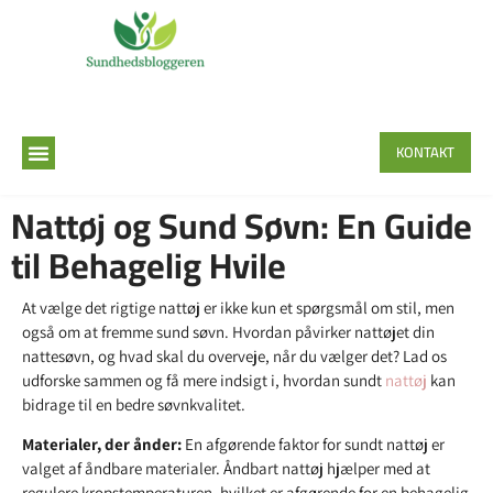
KONTAKT
Nattøj og Sund Søvn: En Guide
til Behagelig Hvile
At vælge det rigtige nattøj er ikke kun et spørgsmål om stil, men
også om at fremme sund søvn. Hvordan påvirker nattøjet din
nattesøvn, og hvad skal du overveje, når du vælger det? Lad os
udforske sammen og få mere indsigt i, hvordan sundt
nattøj
kan
bidrage til en bedre søvnkvalitet.
Materialer, der ånder:
En afgørende faktor for sundt nattøj er
valget af åndbare materialer. Åndbart nattøj hjælper med at
regulere kropstemperaturen, hvilket er afgørende for en behagelig