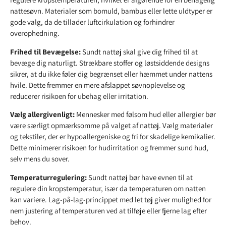
nattesøvn. Materialer som bomuld, bambus eller lette uldtyper er
gode valg, da de tillader luftcirkulation og forhindrer
overophedning.
Frihed til Bevægelse:
Sundt nattøj skal give dig frihed til at
bevæge dig naturligt. Strækbare stoffer og løstsiddende designs
sikrer, at du ikke føler dig begrænset eller hæmmet under nattens
hvile. Dette fremmer en mere afslappet søvnoplevelse og
reducerer risikoen for ubehag eller irritation.
Vælg allergivenligt:
Mennesker med følsom hud eller allergier bør
være særligt opmærksomme på valget af nattøj. Vælg materialer
og tekstiler, der er hypoallergeniske og fri for skadelige kemikalier.
Dette minimerer risikoen for hudirritation og fremmer sund hud,
selv mens du sover.
Temperaturregulering:
Sundt nattøj bør have evnen til at
regulere din kropstemperatur, især da temperaturen om natten
kan variere. Lag-på-lag-princippet med let tøj giver mulighed for
nem justering af temperaturen ved at tilføje eller fjerne lag efter
behov.