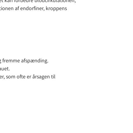
et kan forbedre blodcirkulationen,
ionen af endorfiner, kroppens
og fremme afspænding.
auet.
, som ofte er årsagen til