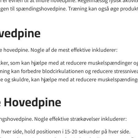
 evnen til at lindre hovedpine. Regelmæssig fysisk aktivit
sagen til spændingshovedpine. Træning kan også øge produkt
ovedpine
re hovedpine. Nogle af de mest effektive inkluderer:
ikker, som kan hjælpe med at reducere muskelspændinger 
mning kan forbedre blodcirkulationen og reducere stressnive
e og skuldre, kan hjælpe med at reducere muskelspændinger
re Hovedpine
ingshovedpine. Nogle effektive strækøvelser inkluderer:
hver side, hold positionen i 15-20 sekunder på hver side.