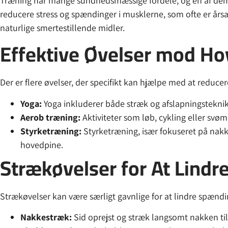
Træning har mange sundhedsmæssige fordele, og en af dem er
reducere stress og spændinger i musklerne, som ofte er år
naturlige smertestillende midler.
Effektive Øvelser mod H
Der er flere øvelser, der specifikt kan hjælpe med at reduce
Yoga:
Yoga inkluderer både stræk og afslapningstekn
Aerob træning:
Aktiviteter som løb, cykling eller svø
Styrketræning:
Styrketræning, især fokuseret på nakk
hovedpine.
Strækøvelser for At Lind
Strækøvelser kan være særligt gavnlige for at lindre spænd
Nakkestræk:
Sid oprejst og stræk langsomt nakken til 