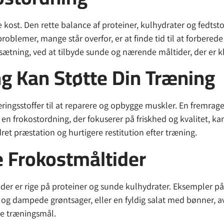
e kost. Den rette balance af proteiner, kulhydrater og fedts
oblemer, mange står overfor, er at finde tid til at forberede
ning, ved at tilbyde sunde og nærende måltider, der er klar 
g Kan Støtte Din Træning
æringsstoffer til at reparere og opbygge muskler. En fremra
n frokostordning, der fokuserer på friskhed og kvalitet, kan 
ret præstation og hurtigere restitution efter træning.
 Frokostmåltider
r, der er rige på proteiner og sunde kulhydrater. Eksempler 
 og dampede grøntsager, eller en fyldig salat med bønner, av
ne træningsmål.