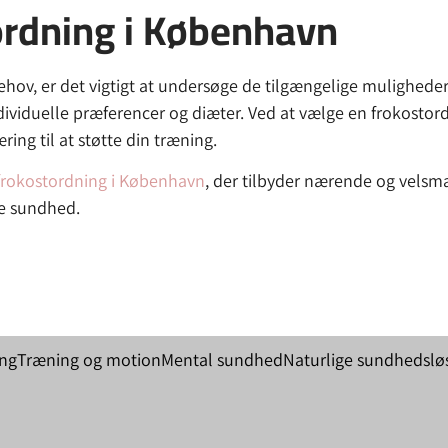
ordning i København
behov, er det vigtigt at undersøge de tilgængelige mulighede
dividuelle præferencer og diæter. Ved at vælge en frokostord
ing til at støtte din træning.
frokostordning i København
, der tilbyder nærende og velsm
le sundhed.
ing
Træning og motion
Mental sundhed
Naturlige sundhedslø