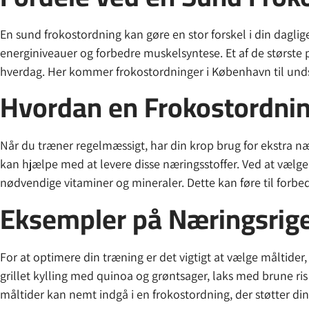
En sund frokostordning kan gøre en stor forskel i din daglig
energiniveauer og forbedre muskelsyntese. Et af de største pr
hverdag. Her kommer frokostordninger i København til undsæt
Hvordan en Frokostordnin
Når du træner regelmæssigt, har din krop brug for ekstra n
kan hjælpe med at levere disse næringsstoffer. Ved at vælge e
nødvendige vitaminer og mineraler. Dette kan føre til forbed
Eksempler på Næringsrige
For at optimere din træning er det vigtigt at vælge måltide
grillet kylling med quinoa og grøntsager, laks med brune ris
måltider kan nemt indgå i en frokostordning, der støtter di