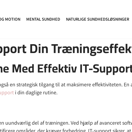
OG MOTION
MENTAL SUNDHED
NATURLIGE SUNDHEDSLØSNINGER
port Din Træningseffekt
ne Med Effektiv IT-Suppor
å en strategisk tilgang til at maksimere effektiviteten. En a
support
i din daglige rutine.
t en uundværlig del af træningen. Ved hjælp af avanceret so
ificere områder, der kræver forbedring. IT-support sikrer, at