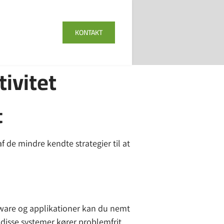
KONTAKT
ivitet
t
f de mindre kendte strategier til at
ftware og applikationer kan du nemt
 disse systemer kører problemfrit,