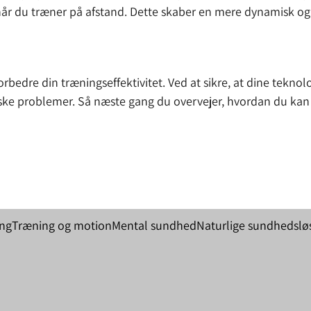
 når du træner på afstand. Dette skaber en mere dynamisk og
orbedre din træningseffektivitet. Ved at sikre, at dine tekno
ske problemer. Så næste gang du overvejer, hvordan du kan
ing
Træning og motion
Mental sundhed
Naturlige sundhedslø