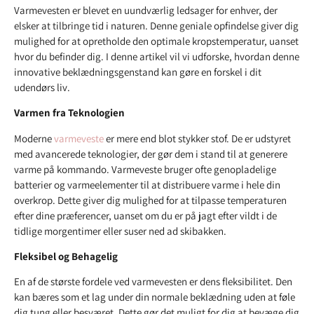
Varmevesten er blevet en uundværlig ledsager for enhver, der
elsker at tilbringe tid i naturen. Denne geniale opfindelse giver dig
mulighed for at opretholde den optimale kropstemperatur, uanset
hvor du befinder dig. I denne artikel vil vi udforske, hvordan denne
innovative beklædningsgenstand kan gøre en forskel i dit
udendørs liv.
Varmen fra Teknologien
Moderne
varmeveste
er mere end blot stykker stof. De er udstyret
med avancerede teknologier, der gør dem i stand til at generere
varme på kommando. Varmeveste bruger ofte genopladelige
batterier og varmeelementer til at distribuere varme i hele din
overkrop. Dette giver dig mulighed for at tilpasse temperaturen
efter dine præferencer, uanset om du er på jagt efter vildt i de
tidlige morgentimer eller suser ned ad skibakken.
Fleksibel og Behagelig
En af de største fordele ved varmevesten er dens fleksibilitet. Den
kan bæres som et lag under din normale beklædning uden at føle
dig tung eller besværet. Dette gør det muligt for dig at bevæge dig