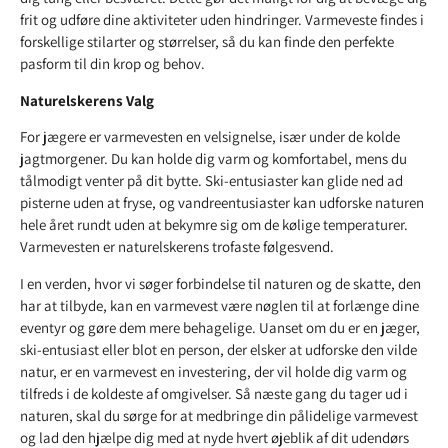
frit og udføre dine aktiviteter uden hindringer. Varmeveste findes i
forskellige stilarter og størrelser, så du kan finde den perfekte
pasform til din krop og behov.
Naturelskerens Valg
For jægere er varmevesten en velsignelse, især under de kolde
jagtmorgener. Du kan holde dig varm og komfortabel, mens du
tålmodigt venter på dit bytte. Ski-entusiaster kan glide ned ad
pisterne uden at fryse, og vandreentusiaster kan udforske naturen
hele året rundt uden at bekymre sig om de kølige temperaturer.
Varmevesten er naturelskerens trofaste følgesvend.
I en verden, hvor vi søger forbindelse til naturen og de skatte, den
har at tilbyde, kan en varmevest være nøglen til at forlænge dine
eventyr og gøre dem mere behagelige. Uanset om du er en jæger,
ski-entusiast eller blot en person, der elsker at udforske den vilde
natur, er en varmevest en investering, der vil holde dig varm og
tilfreds i de koldeste af omgivelser. Så næste gang du tager ud i
naturen, skal du sørge for at medbringe din pålidelige varmevest
og lad den hjælpe dig med at nyde hvert øjeblik af dit udendørs